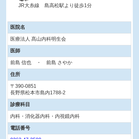
JR大糸線 島高松駅より徒歩1分
医院名
医療法人
髙山
内科明生会
医師
前島 信也 ・
前島 さやか
住所
〒390-0851
長野県松本市島内1788-2
診療科目
内科・消化器内科・内視鏡内科
電話番号