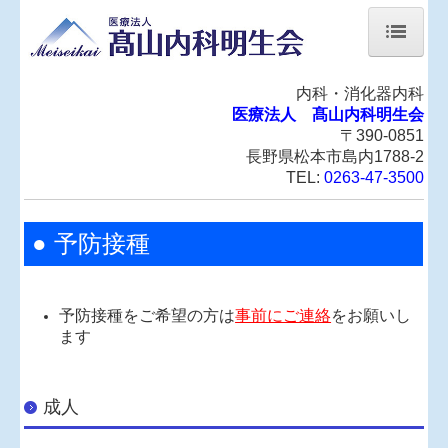
ホーム
内科・消化器内科
医療法人 髙山内科明生会
医師紹介
〒390-0851
診療のご案内
長野県松本市島内1788-2
TEL:
0263-47-3500
予防接種
オンライン診療のご案内
● 予防接種
交通案内
匿名加工情報の作成と提供に関する公表
予防接種をご希望の方は
事前にご連絡
をお願いし
ます
成人