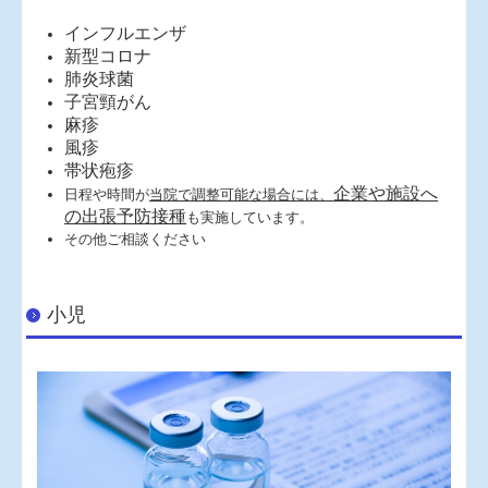
インフルエンザ
新型コロナ
肺炎球菌
子宮頸がん
麻疹
風疹
帯状疱疹
企業や施設へ
日程や時間が
当院で調整可能な場合には、
の出張予防接種
も実施しています。
その他ご相談ください
小児