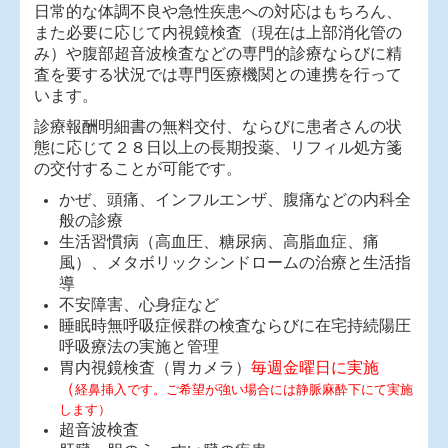
日常的な体調不良や急性疾患への対応はもちろん、
また必要に応じて内視鏡検査（現在は上部消化管の
み）や腹部超音波検査などの専門的診療ならびに精
査を要する状況では専門医療機関との連携を行って
います。
診療報酬明細書の無料交付、ならびに患者さんの状
態に応じて２８日以上の長期投薬、リフィル処方箋
の交付することが可能です。
かぜ、頭痛、インフルエンザ、腹痛などの内科全
般の診療
生活習慣病（高血圧、糖尿病、高脂血症、痛
風）、メタボリックシンドロームの治療と生活指
導
不安障害、心身症など
睡眠時無呼吸症候群の検査ならびに在宅持続陽圧
呼吸療法の実施と管理
胃内視鏡検査（胃カメラ）
毎週金曜日に実施
（
経鼻挿入です。ご希望が強い場合には静脈麻酔下にて実施
します）
超音波検査